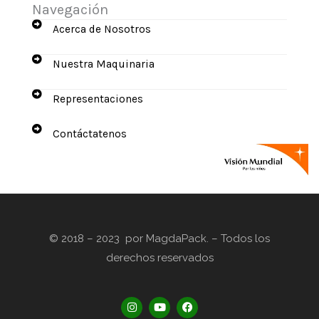
Navegación
Acerca de Nosotros
Nuestra Maquinaria
Representaciones
Contáctatenos
© 2018 – 2023 por MagdaPack. – Todos los
derechos reservados
I
Y
F
n
o
a