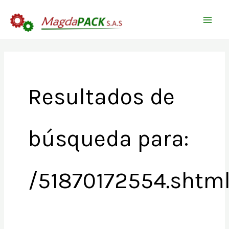
Ir
Buscar
al
por:
contenido
Resultados de
búsqueda para:
/51870172554.shtm