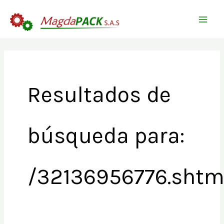
Ir
Buscar
al
por:
contenido
Resultados de
búsqueda para:
/32136956776.shtm