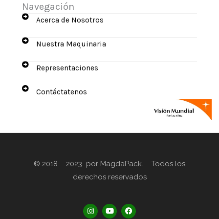
Navegación
Acerca de Nosotros
Nuestra Maquinaria
Representaciones
Contáctatenos
© 2018 – 2023 por MagdaPack. – Todos los
derechos reservados
I
Y
F
n
o
a