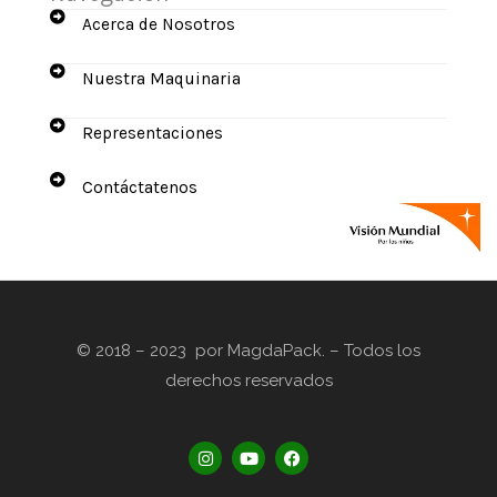
Acerca de Nosotros
Nuestra Maquinaria
Representaciones
Contáctatenos
© 2018 – 2023 por MagdaPack. – Todos los
derechos reservados
I
Y
F
n
o
a
s
u
c