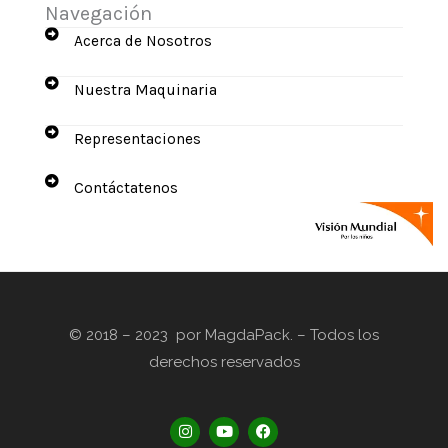
Navegación
Acerca de Nosotros
Nuestra Maquinaria
Representaciones
Contáctatenos
© 2018 – 2023 por MagdaPack. – Todos los
derechos reservados
I
Y
F
n
o
a