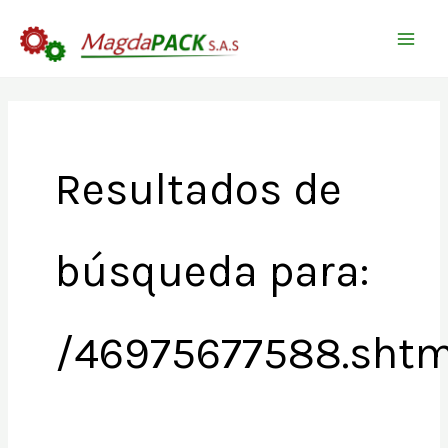
Ir
Buscar
al
por:
contenido
Resultados de
búsqueda para:
/46975677588.shtm